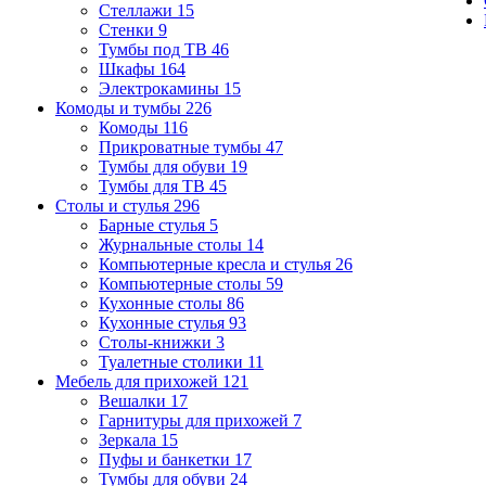
Стеллажи
15
Стенки
9
Тумбы под ТВ
46
Шкафы
164
Электрокамины
15
Комоды и тумбы
226
Комоды
116
Прикроватные тумбы
47
Тумбы для обуви
19
Тумбы для ТВ
45
Столы и стулья
296
Барные стулья
5
Журнальные столы
14
Компьютерные кресла и стулья
26
Компьютерные столы
59
Кухонные столы
86
Кухонные стулья
93
Столы-книжки
3
Туалетные столики
11
Мебель для прихожей
121
Вешалки
17
Гарнитуры для прихожей
7
Зеркала
15
Пуфы и банкетки
17
Тумбы для обуви
24