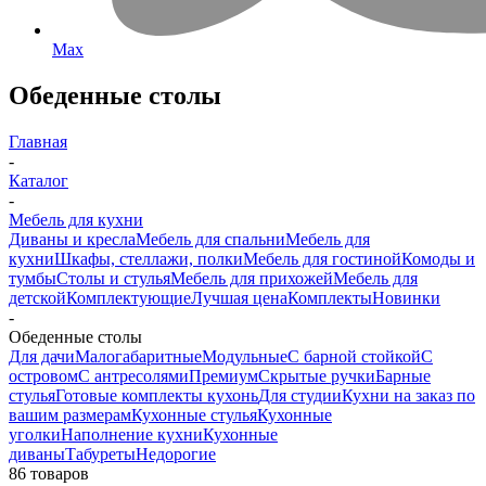
Max
Обеденные столы
Главная
-
Каталог
-
Мебель для кухни
Диваны и кресла
Мебель для спальни
Мебель для
кухни
Шкафы, стеллажи, полки
Мебель для гостиной
Комоды и
тумбы
Столы и стулья
Мебель для прихожей
Мебель для
детской
Комплектующие
Лучшая цена
Комплекты
Новинки
-
Обеденные столы
Для дачи
Малогабаритные
Модульные
С барной стойкой
С
островом
С антресолями
Премиум
Скрытые ручки
Барные
стулья
Готовые комплекты кухонь
Для студии
Кухни на заказ по
вашим размерам
Кухонные стулья
Кухонные
уголки
Наполнение кухни
Кухонные
диваны
Табуреты
Недорогие
86 товаров